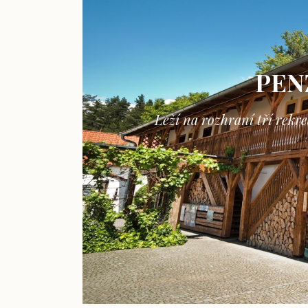
PEN
Leží na rozhraní tří rekr