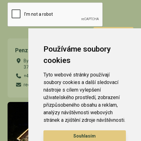
ODESLAT
Používáme soubory
Penzion Kamínek
cookies
Byňov 64
373 34 Nové Hrady
Tyto webové stránky používají
+420 724 977 094
soubory cookies a další sledovací
recepce@penzion-kaminek.cz
nástroje s cílem vylepšení
uživatelského prostředí, zobrazení
přizpůsobeného obsahu a reklam,
analýzy návštěvnosti webových
stránek a zjištění zdroje návštěvnosti.
Souhlasím