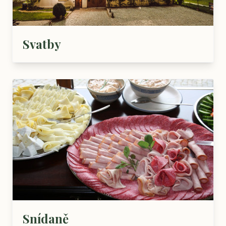
Svatby
Snídaně