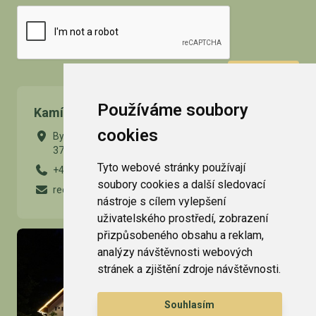
SEND
Používáme soubory
Kamínek guest house
cookies
Byňov 64
373 34 Nové Hrady
Tyto webové stránky používají
+420 724 977 094
soubory cookies a další sledovací
recepce@penzion-kaminek.cz
nástroje s cílem vylepšení
uživatelského prostředí, zobrazení
přizpůsobeného obsahu a reklam,
analýzy návštěvnosti webových
stránek a zjištění zdroje návštěvnosti.
Souhlasím