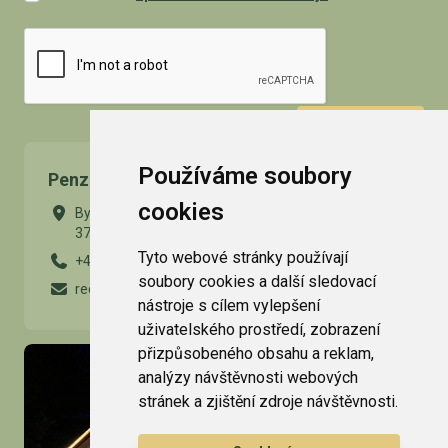
ODESLAT
Používáme soubory
Penzion Kamínek
cookies
Byňov 64
373 34 Nové Hrady
Tyto webové stránky používají
+420 724 977 094
soubory cookies a další sledovací
recepce@penzion-kaminek.cz
nástroje s cílem vylepšení
uživatelského prostředí, zobrazení
přizpůsobeného obsahu a reklam,
analýzy návštěvnosti webových
stránek a zjištění zdroje návštěvnosti.