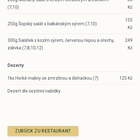
(7,10)
Kč
155
250g Šopský salát s balkánským sýrem (7,10)
Kč
300g Salátek s kozím sýrem, červenou řepou a ořechy,
249
zálivka (7,8,10,12)
Kč
Dezerty
1ks Horké maliny se zmrzlinou a šlehačkou (7)
125 Kč
Dezert dle sezónní nabídky
ZURÜCK ZU RESTAURANT