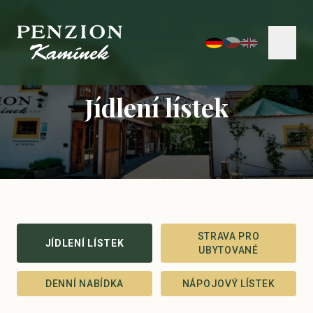
Jídlení lístek
STRAVA PRO
JÍDLENÍ LÍSTEK
UBYTOVANÉ
DENNÍ NABÍDKA
NÁPOJOVÝ LÍSTEK