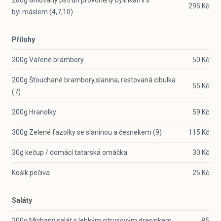
280g Grilovaný pstruh provoněný bylinkami s
295 Kč
byl.máslem (4,7,10)
Přílohy
200g Vařené brambory
50 Kč
200g Šťouchané brambory,slanina, restovaná cibulka
55 Kč
(7)
200g Hranolky
59 Kč
300g Zelené fazolky se slaninou a česnekem (9)
115 Kč
30g kečup / domácí tatarská omáčka
30 Kč
Košík pečiva
25 Kč
Saláty
200g Míchaný salát s lehkým citrusovým dresinkem
85