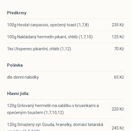
Předkrmy
100g Hovězí carpaccio, opečený toast (1,7,8)
235 Kč
100g Nakládaný hermelín pikant, chléb (1,7,10)
125 Kč
1ks Utopenec pikantní, chléb (1,12)
70 Kč
Polévka
dle denní nabídky
65 Kč
Hlavní jídla:
120g Grilovaný hermelín na salátku s brusinkami a
220 Kč
opečeným toustem (1,7,10,12)
120g Smažený sýr Gouda, hranolky, domácí tatarská
245 Kč