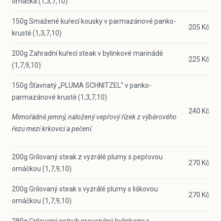
omáčka (1,3,7,10)
150g Smažené kuřecí kousky v parmazánové panko-
205 Kč
krustě (1,3,7,10)
200g Zahradní kuřecí steak v bylinkové marinádě
225 Kč
(1,7,9,10)
150g Šťavnatý „PLUMA SCHNITZEL“ v panko-
parmazánové krustě (1,3,7,10)
240 Kč
Mimořádně jemný, naložený vepřový řízek z výběrového
řezu mezi krkovicí a pečení.
200g Grilovaný steak z vyzrálé plumy s pepřovou
270 Kč
omáčkou (1,7,9,10)
200g Grilovaný steak s vyzrálé plumy s liškovou
270 Kč
omáčkou (1,7,9,10)