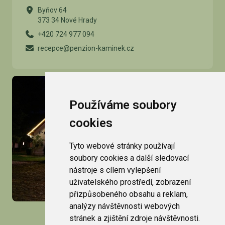
Byňov 64
373 34 Nové Hrady
+420 724 977 094
recepce@penzion-kaminek.cz
Používáme soubory
cookies
Tyto webové stránky používají
soubory cookies a další sledovací
nástroje s cílem vylepšení
uživatelského prostředí, zobrazení
přizpůsobeného obsahu a reklam,
analýzy návštěvnosti webových
Virtuelle Tour
stránek a zjištění zdroje návštěvnosti.