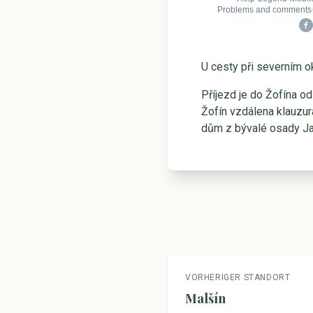
U cesty při severním ok
Příjezd je do Žofína o
Žofín vzdálena klauzur
dům z bývalé osady Ja
VORHERIGER STANDORT
Malšín