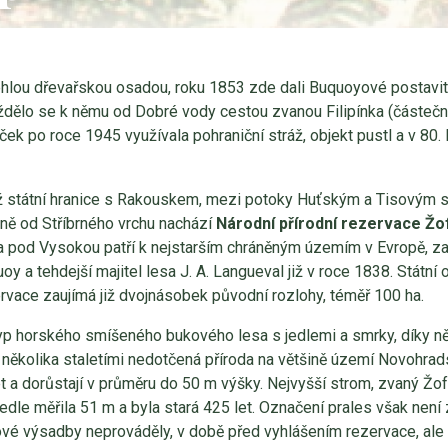
ehlou dřevařskou osadou, roku 1853 zde dali Buquoyové postavi
ždělo se k němu od Dobré vody cestou zvanou Filipínka (částečn
ček po roce 1945 využívala pohraniční stráž, objekt pustl a v 80. l
ž státní hranice s Rakouskem, mezi potoky Huťským a Tisovým s
ně od Stříbrného vrchu nachází
Národní přírodní rezervace Žo
pod Vysokou patří k nejstarším chráněným územím v Evropě, za p
uoy a tehdejší majitel lesa J. A. Langueval již v roce 1838. Státní 
rvace zaujímá již dvojnásobek původní rozlohy, téměř 100 ha.
p horského smíšeného bukového lesa s jedlemi a smrky, díky něm
d několika staletími nedotčená příroda na většině území Novohra
et a dorůstají v průměru do 50 m výšky. Nejvyšší strom, zvaný Žofí
Jedle měřila 51 m a byla stará 425 let. Označení prales však není
vé výsadby neprováděly, v době před vyhlášením rezervace, ale i