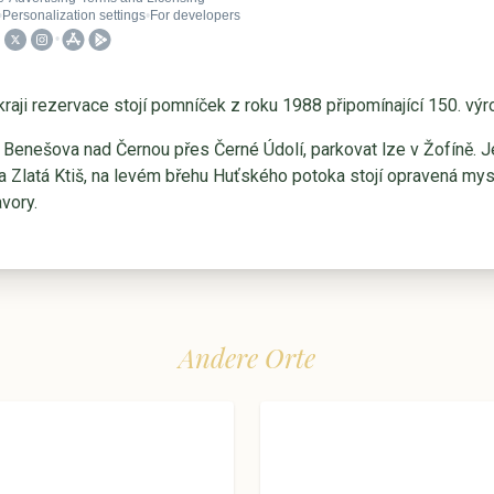
raji rezervace stojí pomníček z roku 1988 připomínající 150. výr
d Benešova nad Černou přes Černé Údolí, parkovat lze v Žofíně. 
a Zlatá Ktiš, na levém břehu Huťského potoka stojí opravená mysl
vory.
Andere Orte