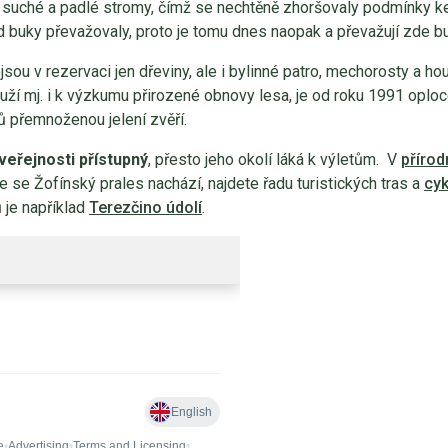
 suché a padlé stromy, čímž se nechtěně zhoršovaly podmínky k
ad buky převažovaly, proto je tomu dnes naopak a převažují zde b
ou v rezervaci jen dřeviny, ale i bylinné patro, mechorosty a ho
ouží mj. i k výzkumu přirozené obnovy lesa, je od roku 1991 oplo
 přemnoženou jelení zvěří.
veřejnosti přístupný
, přesto jeho okolí láká k výletům. V
přírod
de se Žofínský prales nachází, najdete řadu turistických tras a
cyk
 je například
Terezčino údolí
.