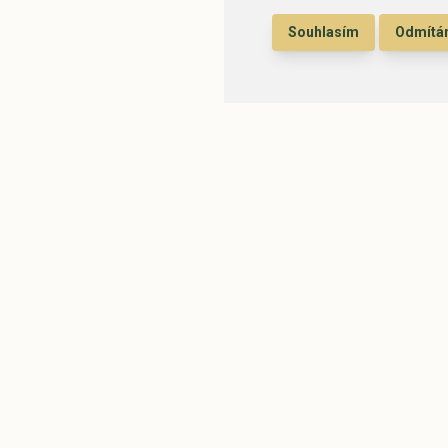
Souhlasím
Odmít
t, an dem die Zeit sti
Pension Kamí
Byňov 64
373 34 Nové H