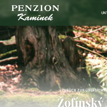
UN
ZURÜCK ZUR ÜBERSICHT
Žofínský 