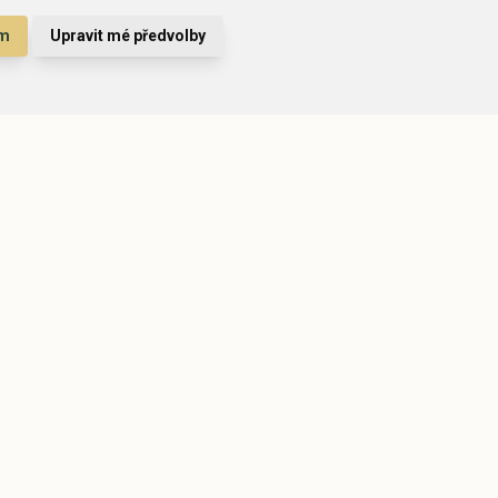
ám
Upravit mé předvolby
llsteht
nek
rady