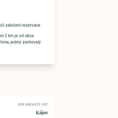
očí založení rezervace.
Jen 2 km je od obce
ivna, jediný zachovalý
DER NÄCHSTE ORT
Kájov