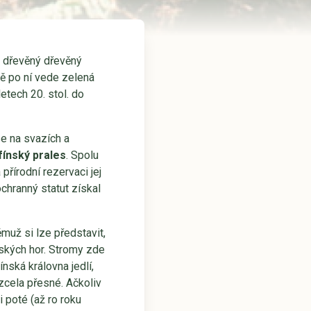
t dřevěný dřevěný
ě po ní vede zelená
etech 20. stol. do
e na svazích a
fínský prales
. Spolu
řírodní rezervaci jej
ochranný statut získal
už si lze představit,
dských hor. Stromy zde
nská královna jedlí,
 zcela přesné. Ačkoliv
 poté (až ro roku