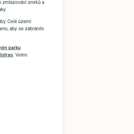
e zmlazování smrků a
uky.
uby. Celé území
ceno, aby se zabránilo
ním parku
lotras
. Velmi