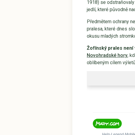
1918) se odstraňovaly
jedlí, které původně n
Předmětem ochrany nejs
pralesa, které dnes sl
okusu mladých stromků
Žofínský prales není 
Novohradské hory
, k
oblíbeným cílem výletů