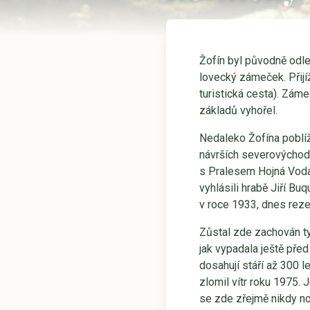
Žofín byl původně odl
lovecký zámeček. Přijí
turistická cesta). Záme
základů vyhořel.
Nedaleko Žofína poblí
návrších severovýchod
s Pralesem Hojná Voda 
vyhlásili hrabě Jiří Buq
v roce 1933, dnes reze
Zůstal zde zachován ty
jak vypadala ještě pře
dosahují stáří až 300 l
zlomil vítr roku 1975. 
se zde zřejmě nikdy no