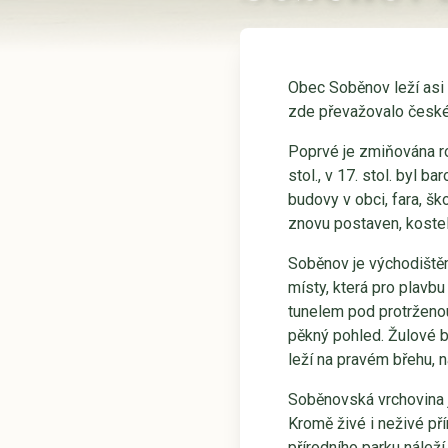
Obec Soběnov leží asi 
zde převažovalo české
Poprvé je zmiňována ro
stol., v 17. stol. byl 
budovy v obci, fara, šk
znovu postaven, koste
Soběnov je východištěm
místy, která pro plavb
tunelem pod protrženou
pěkný pohled. Žulové b
leží na pravém břehu, n
Soběnovská vrchovina j
Kromě živé i neživé pří
přírodního parku náleží