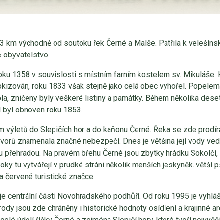
3 km východně od soutoku řek Černé a Malše. Patřila k velešíns
 obyvatelstvo.
ku 1358 v souvislosti s místním farním kostelem sv. Mikuláše. K
barokizován, roku 1833 však stejně jako celá obec vyhořel. Popele
ola, zničeny byly veškeré listiny a památky. Během několika dese
l byl obnoven roku 1853.
 výletů do Slepičích hor a do kaňonu Černé. Řeka se zde prodír
u vorů znamenala značné nebezpečí. Dnes je většina její vody ved
 přehradou. Na pravém břehu Černé jsou zbytky hrádku Sokolčí, o
oky tu vytvářejí v prudké stráni několik menších jeskyněk, větší
a červené turistické značce.
e centrální částí Novohradského podhůří. Od roku 1995 je vyhlá
rody jsou zde chráněny i historické hodnoty osídlení a krajinné ar
 celé údolí říčky Černé a zejména Slepičí hory, které tvoří nejvyšš