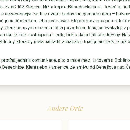
, zvaný též Slepice. Nižsí kopce Besednická hora, Jeseň a Lind
mě nejsevernější části je území budováno granodioritem – balva
ů jsou důsledkem jeho zvětrávání. Slepičí hory jsou porostlé 
ty, které se svým složením blíží původnímu lesu, se vyskytují v p
rku je zde zastoupena i jedle, buk a další listnaté dřeviny. Na 
hledny, která by měla nahradit zchátralou triangulační věž, z níž
 protíná jedniná komunikace, a to silnice mezi Ličovem a Soběn
é Besednice, Klení nebo Kamenice ze směru od Benešova nad Če
Andere Orte