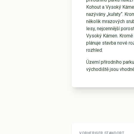
Kohout a Vysoký Kámen
nazývány „kuřaty“. Kro
několik mrazových srub
lesy, nejcennější poros
Vysoký Kámen. Kromě sm
plánuje stavba nové roz
rozhled.
Území přírodního parku
východiště jsou vhodn
VORHERIGER STANDORT