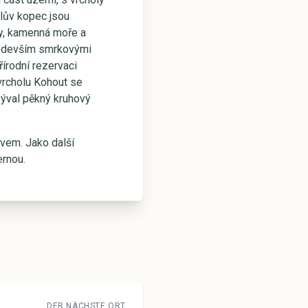
lův kopec jsou
ny, kamenná moře a
především smrkovými
řírodní rezervaci
vrcholu Kohout se
 býval pěkný kruhový
ovem. Jako další
rnou.
DER NÄCHSTE ORT