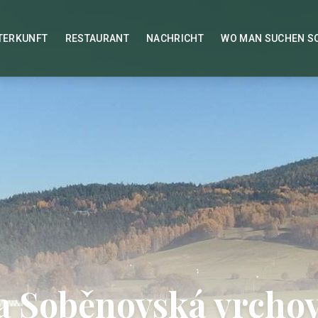
TERKUNFT
RESTAURANT
NACHRICHT
WO MAN SUCHEN S
a Soběnovská vrcho