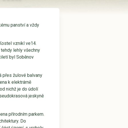
kému panství a vždy
ostel vznikl ve14.
m tehdy lehly všechny
tiletí byl Soběnov
á přes žulové balvany
ena k elektrárně
d nichž je do údolí
 pseudokrasová jeskyně
šena přírodním parkem.
chitektury. Do
í část území, s vrcholy