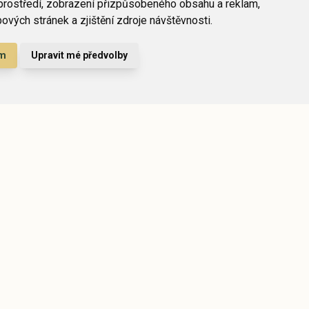
prostředí, zobrazení přizpůsobeného obsahu a reklam,
vých stránek a zjištění zdroje návštěvnosti.
ám
Upravit mé předvolby
llsteht
nek