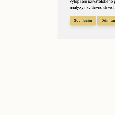
vylepšení uživatelského 
analýzy návštěvnosti webo
Souhlasím
Odmít
t, an dem die Zeit sti
Pension Kamí