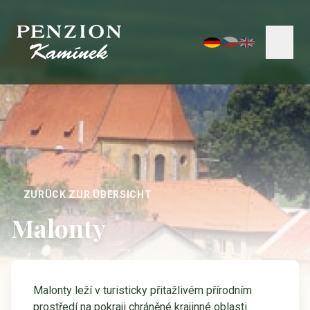
ZURÜCK ZUR ÜBERSICHT
Malonty
Malonty leží v turisticky přitažlivém přírodním
prostředí na pokraji chráněné krajinné oblasti