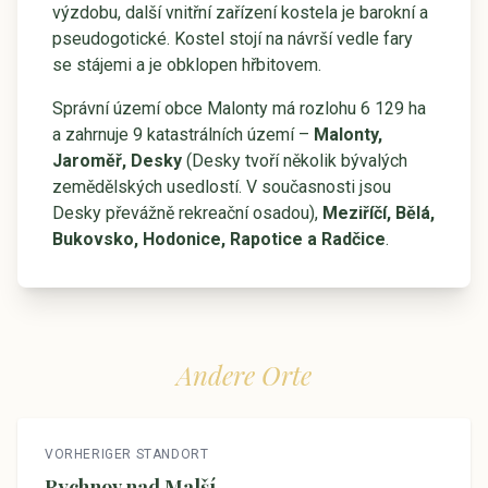
výzdobu, další vnitřní zařízení kostela je barokní a
pseudogotické. Kostel stojí na návrší vedle fary
se stájemi a je obklopen hřbitovem.
Správní území obce Malonty má rozlohu 6 129 ha
a zahrnuje 9 katastrálních území –
Malonty,
Jaroměř, Desky
(Desky tvoří několik bývalých
zemědělských usedlostí. V současnosti jsou
Desky převážně rekreační osadou),
Meziříčí, Bělá,
Bukovsko, Hodonice, Rapotice a Radčice
.
Andere Orte
VORHERIGER STANDORT
Rychnov nad Malší