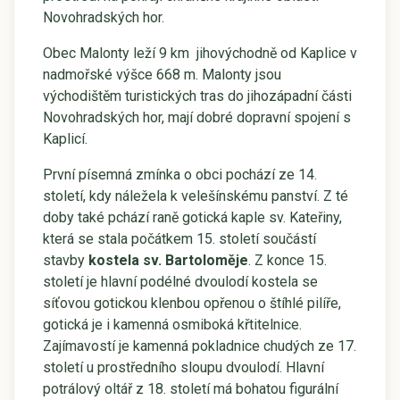
Novohradských hor.
Obec Malonty leží 9 km jihovýchodně od Kaplice v
nadmořské výšce 668 m. Malonty jsou
východištěm turistických tras do jihozápadní části
Novohradských hor, mají dobré dopravní spojení s
Kaplicí.
První písemná zmínka o obci pochází ze 14.
století, kdy náležela k velešínskému panství. Z té
doby také pchází raně gotická kaple sv. Kateřiny,
která se stala počátkem 15. století součástí
stavby
kostela sv. Bartoloměje
. Z konce 15.
století je hlavní podélné dvoulodí kostela se
síťovou gotickou klenbou opřenou o štíhlé pilíře,
gotická je i kamenná osmiboká křtitelnice.
Zajímavostí je kamenná pokladnice chudých ze 17.
století u prostředního sloupu dvoulodí. Hlavní
potrálový oltář z 18. století má bohatou figurální