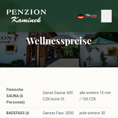
Wellnesspreise
Finnische
Ganze Sauna: 600
alle weitere 15 min
SAUNA (6
CZK/erste St.
/ 100 CZK
Personen)
BADEFASS (6
Ganzes Fass: 2000
jede weitere 30