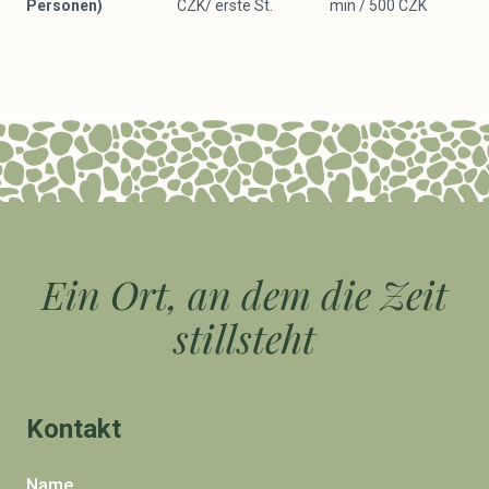
Personen)
CZK/ erste St.
min / 500 CZK
Ein Ort, an dem die Zeit
stillsteht
Kontakt
Name