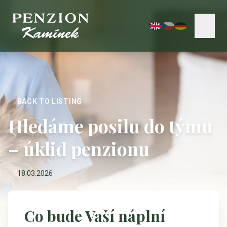
BACK TO LISTING
Hledáme posilu do týmu
– úklid penzionu
18.03.2026
Co bude Vaší náplní