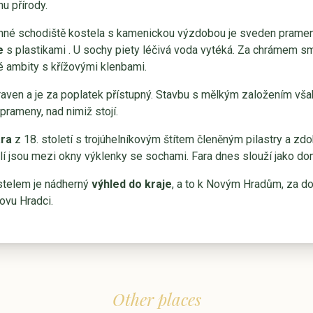
u přírody.
né schodiště kostela s kamenickou výzdobou je sveden pramen 
e
s plastikami . U sochy piety léčivá voda vytéká. Za chrámem s
é ambity s křížovými klenbami.
aven a je za poplatek přístupný. Stavbu s mělkým založením však
prameny, nad nimiž stojí.
ara
z 18. století s trojúhelníkovým štítem členěným pilastry a zd
elí jsou mezi okny výklenky se sochami. Fara dnes slouží jako do
ostelem je nádherný
výhled do kraje
, a to k Novým Hradům, za dob
ovu Hradci.
Other places