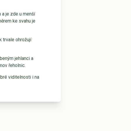
a je zde u menší
měrem ke svahu je
 trvale ohrožují
obeným jehlanci a
mov řeholnic.
ré viditelnosti i na