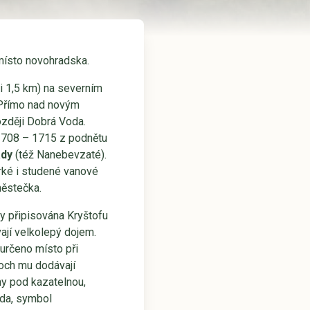
 místo novohradska.
si 1,5 km) na severním
. Přímo nad novým
zději Dobrá Voda.
h 1708 – 1715 z podnětu
ady
(též Nanebevzaté).
rké i studené vanové
městečka.
y připisována Kryštofu
ají velkolepý dojem.
určeno místo při
soch mu dodávají
hy pod kazatelnou,
ada, symbol