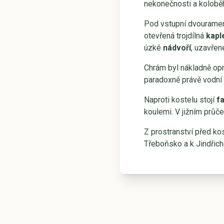
nekonečnosti a koloběh
Pod vstupní dvouramen
otevřená trojdílná
kapl
úzké
nádvoří
, uzavřen
Chrám byl nákladně opr
paradoxně právě vodní 
Naproti kostelu stojí
f
koulemi. V jižním průč
Z prostranství před k
Třeboňsko a k Jindřich