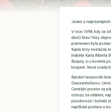
Jeden z nejkrásnějších
V roce 1698, kdy se ší
úbočí Kraví Hory objev
pramenem byla postave
Kaple brzy nestačila zá
hraběte Karla Alberta 
Buquoy si u kostela po
koupele. Nová osada by
Barokní terasovitě řeš
Dienzenhoferovi. Umíst
Centrální prostor na e
ochozu za oltářem, nap
působivosti i bohatě z
například postava s ko