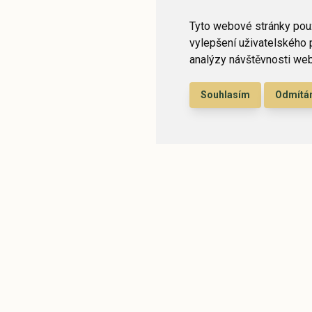
Tyto webové stránky použ
vylepšení uživatelského 
analýzy návštěvnosti webo
Souhlasím
Odmít
 place where time sto