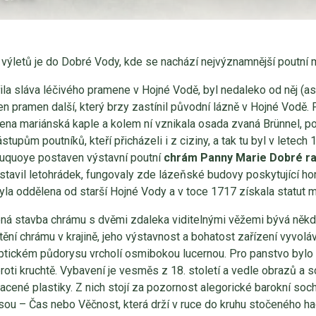
 výletů je do Dobré Vody, kde se nachází nejvýznamnější poutní
řila sláva léčivého pramene v Hojné Vodě, byl nedaleko od něj (a
en pramen další, který brzy zastínil původní lázně v Hojné Vodě
na mariánská kaple a kolem ní vznikala osada zvaná Brünnel, po
stupům poutníků, kteří přicházeli i z ciziny, a tak tu byl v letec
Buquoye postaven výstavní poutní
chrám
Panny Marie Dobré r
stavil letohrádek, fungovaly zde lázeňské budovy poskytující ho
la oddělena od starší Hojné Vody a v toce 1717 získala statut 
ená stavba chrámu s dvěmi zdaleka viditelnými věžemi bývá někd
ění chrámu v krajině, jeho výstavnost a bohatost zařízení vyvoláv
liptickém půdorysu vrcholí osmibokou lucernou. Pro panstvo bylo 
roti kruchtě. Vybavení je vesměs z 18. století a vedle obrazů a 
lacené plastiky. Z nich stojí za pozornost alegorické barokní soc
sou – Čas nebo Věčnost, která drží v ruce do kruhu stočeného h