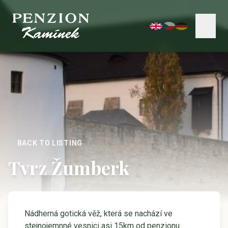
BACK TO LISTING
Tvrz Žumberk
Nádherná gotická věž, která se nachází ve
stejnojemnné vesnici asi 15km od penzionu