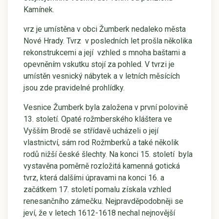
Kamínek.
vrz je umístěna v obci Žumberk nedaleko města
Nové Hrady. Tvrz v posledních let prošla několika
rekonstrukcemi a její vzhled s mnoha baštami a
opevněním vskutku stojí za pohled. V tvrzi je
umístěn vesnický nábytek a v letních měsících
jsou zde pravidelné prohlídky.
Vesnice Žumberk byla založena v první polovině
13. století. Opaté rožmberského kláštera ve
Vyšším Brodě se střídavě ucházeli o její
vlastnictví, sám rod Rožmberků a také několik
rodů nižší české šlechty. Na konci 15. století byla
vystavěna poměrně rozložitá kamenná gotická
tvrz, která dalšími úpravami na konci 16. a
začátkem 17. století pomalu získala vzhled
renesančního zámečku. Nejpravděpodobněji se
jeví, že v letech 1612-1618 nechal nejnovější