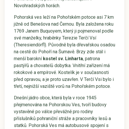
Novohradských horách.
Pohorská ves leží na Pohořském potoce asi 7 km
jižně od Benešova nad Černou. Byla založena roku
1769 Janem Buquoyem, který ji pojmenoval podle
své manželky, hraběnky Terezie Terčí Vsí
(Theresiendörfl). Původně byla dřevařskou osadou
na cestě do Pohoří na Šumavě. Brzy zde stál i
menší barokní
kostel sv. Linharta
, patrona
pastýřů a chovatelů dobytka. Vnitřní zařízení má
rokokové a empírové. Kostelík je v současnosti
před opravou, a je proto uzavřen. V Terčí Vsi bylo i
třetí, nejnižší vaziště vorů na Pohořském potoce.
Dnešní jádro obce, která byla v roce 1945
přejmenována na Pohorskou Ves, tvoří budovy
vystavěné po válce převážně pro rodiny
příslušníků pohraniční stráže a pracovníky lesů a
statků. Pohorská Ves má autobusové spojení s