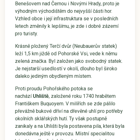
Benešovem nad Černou i Novými Hrady, proto je
výhodným východištěm do nejvyšší části hor.
Vzhled obce i její infrastruktura se v posledních
letech změnily k lepšímu, je zde i dobré zázemí
pro turisty.
Krásně pložený Terčí dvůr (Neubauerův statek)
leží 1,5 km jiždě od Pohorské Vsi, vede k němu
zelená značka. Byl založen jako svobodný statek.
Je nejstarší usedlostí v okolí, dlouho byl široko
daleko jediným obydleným místem.
Proti proudu Pohořského potoka se
nachází
Uhliště
, založené roku 1740 hrabětem
Františkem Buquoyem. V milířích se zde pálilo
převážně bukové dříví na dřevěné uhlí pro potřeby
okolních sklářských hutí. Ty však postupně
zanikaly a na Uhlišti byla postavena pila, která byla
donedávna ještě v provozu. Místní specialitou