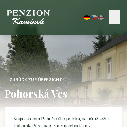
ZURÜCK ZUR ÜBERSICHT
Pohorská Ves
Krajina kolem Pohořského potoka, na němž leží i
Pohorská Ves, patří k nejmalebnějším v