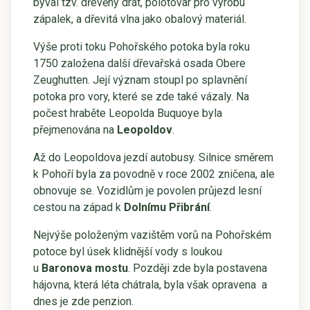
býval tzv. dřevěný drát, polotovar pro výrobu
zápalek, a dřevitá vlna jako obalový materiál.
Výše proti toku Pohořského potoka byla roku
1750 založena další dřevařská osada Obere
Zeughutten. Její význam stoupl po splavnění
potoka pro vory, které se zde také vázaly. Na
počest hraběte Leopolda Buquoye byla
přejmenována na
Leopoldov
.
Až do Leopoldova jezdí autobusy. Silnice směrem
k Pohoří byla za povodně v roce 2002 zničena, ale
obnovuje se. Vozidlům je povolen průjezd lesní
cestou na západ k
Dolnímu Přibrání
.
Nejvýše položeným vazištěm vorů na Pohořském
potoce byl úsek klidnější vody s loukou
u
Baronova mostu
. Později zde byla postavena
hájovna, která léta chátrala, byla však opravena a
dnes je zde penzion.