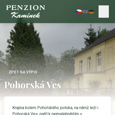
ZPĚT NA VÝPIS
Pohorská Ves
Krajina kolem Pohořského potoka, na němž leží i
Pohorská Ves, patří k nejmalebnějším v