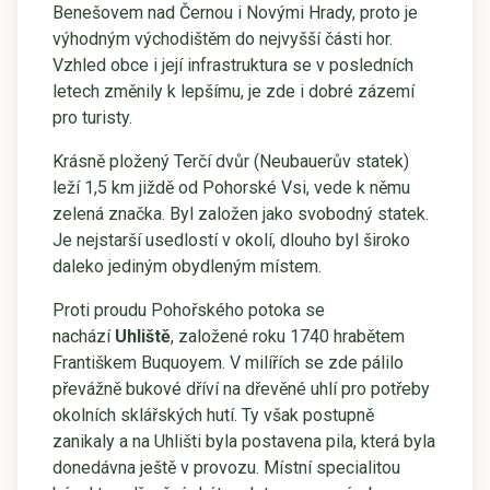
Benešovem nad Černou i Novými Hrady, proto je
výhodným východištěm do nejvyšší části hor.
Vzhled obce i její infrastruktura se v posledních
letech změnily k lepšímu, je zde i dobré zázemí
pro turisty.
Krásně pložený Terčí dvůr (Neubauerův statek)
leží 1,5 km jiždě od Pohorské Vsi, vede k němu
zelená značka. Byl založen jako svobodný statek.
Je nejstarší usedlostí v okolí, dlouho byl široko
daleko jediným obydleným místem.
Proti proudu Pohořského potoka se
nachází
Uhliště
, založené roku 1740 hrabětem
Františkem Buquoyem. V milířích se zde pálilo
převážně bukové dříví na dřevěné uhlí pro potřeby
okolních sklářských hutí. Ty však postupně
zanikaly a na Uhlišti byla postavena pila, která byla
donedávna ještě v provozu. Místní specialitou