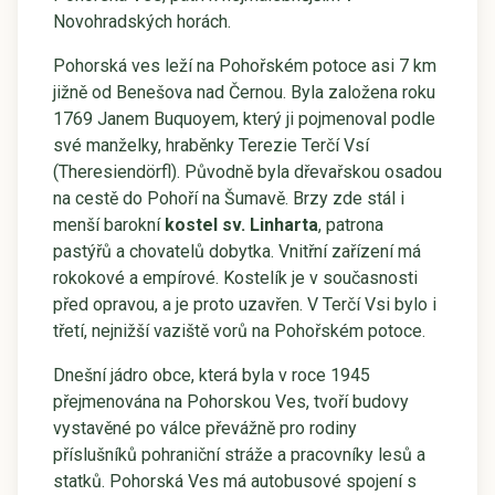
Novohradských horách.
Pohorská ves leží na Pohořském potoce asi 7 km
jižně od Benešova nad Černou. Byla založena roku
1769 Janem Buquoyem, který ji pojmenoval podle
své manželky, hraběnky Terezie Terčí Vsí
(Theresiendörfl). Původně byla dřevařskou osadou
na cestě do Pohoří na Šumavě. Brzy zde stál i
menší barokní
kostel sv. Linharta
, patrona
pastýřů a chovatelů dobytka. Vnitřní zařízení má
rokokové a empírové. Kostelík je v současnosti
před opravou, a je proto uzavřen. V Terčí Vsi bylo i
třetí, nejnižší vaziště vorů na Pohořském potoce.
Dnešní jádro obce, která byla v roce 1945
přejmenována na Pohorskou Ves, tvoří budovy
vystavěné po válce převážně pro rodiny
příslušníků pohraniční stráže a pracovníky lesů a
statků. Pohorská Ves má autobusové spojení s