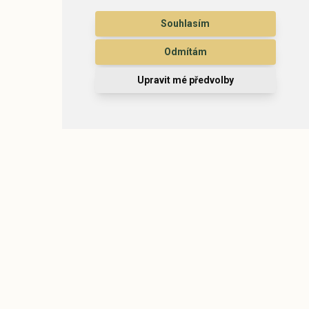
Souhlasím
Odmítám
Upravit mé předvolby
Místo, kde se čas zastaví
Kontakt