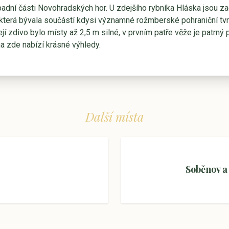
ápadní části Novohradských hor. U zdejšího rybníka Hláska jsou 
terá bývala součástí kdysi významné rožmberské pohraniční tvrze
Její zdivo bylo místy až 2,5 m silné, v prvním patře věže je patrn
na zde nabízí krásné výhledy.
Další místa
Soběnov a