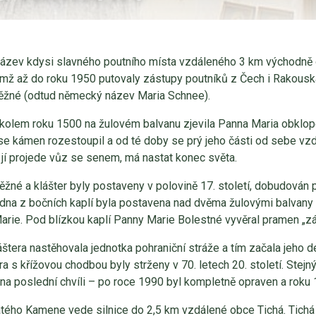
ázev kdysi slavného poutního místa vzdáleného 3 km východně o
nimž až do roku 1950 putovaly zástupy poutníků z Čech i Rakousk
ěžné (odtud německý název Maria Schnee).
kolem roku 1500 na žulovém balvanu zjevila Panna Maria obklop
se kámen rozestoupil a od té doby se prý jeho části od sebe vzd
e jí projede vůz se senem, má nastat konec světa.
žné a klášter byly postaveny v polovině 17. století, dobudován 
edna z bočních kaplí byla postavena nad dvěma žulovými balvany
arie. Pod blízkou kaplí Panny Marie Bolestné vyvěral pramen „z
štera nastěhovala jednotka pohraniční stráže a tím začala jeho d
a s křížovou chodbou byly strženy v 70. letech 20. století. Stejn
a na poslední chvíli – po roce 1990 byl kompletně opraven a rok
atého Kamene vede silnice do 2,5 km vzdálené obce Tichá. Tichá