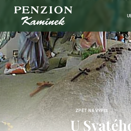
U
ZPĚT NA VÝPIS
U Svaté