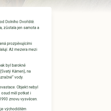
d Dolního Dvořiště.
a, zůstala jen samota a
ená prozpěvujícími
alují. Až mezera mezi
pak byl barokně
 (Svatý Kámen), na
ázračné“ vody.
evastace. Objekt nebyl
ý osud měl potkat i
u 1993 znovu vysvěcen.
 je východištěm