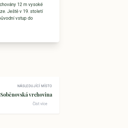
zachovány 12 m vysoké
. Ještě v 19. století
ý původní vstup do
NÁSLEDUJÍCÍ MÍSTO
 Soběnovská vrchovina
Číst více