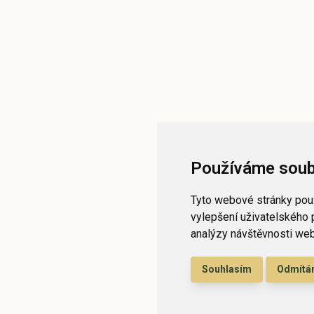
Používáme soub
Tyto webové stránky použ
vylepšení uživatelského 
analýzy návštěvnosti webo
Souhlasím
Odmít