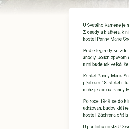
U Svatého Kamene je n
Z osady a kláštera, k 
kostel Panny Marie Sn
Podle legendy se zde 
anděly. Jejich zpěvem 
nimi bude tak velká, ž
Kostel Panny Marie Sně
pčátkem 18. století. J
nichž je socha Panny M
Po roce 1949 se do klá
udržován, budov klášter
kostel. Záchrana přišl
U poutního místa U Sv